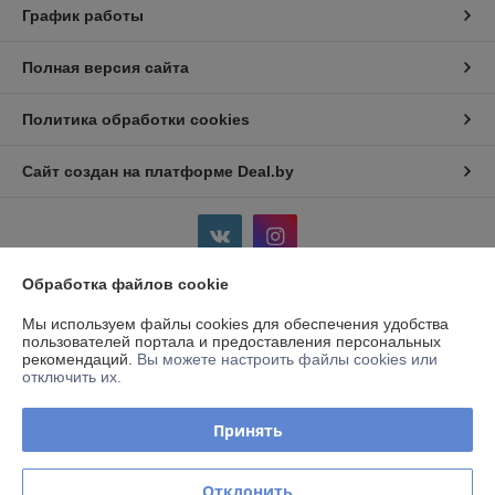
График работы
Полная версия сайта
Политика обработки cookies
Сайт создан на платформе Deal.by
Обработка файлов cookie
Информация для покупателя
Мы используем файлы cookies для обеспечения удобства
пользователей портала и предоставления персональных
Юридическое лицо:
Частное предприятие «АлантаСервисПлюс»
рекомендаций.
Вы можете настроить файлы cookies или
220075 г. Минск, пр-т Партизанский, 168/28, пом. 13
отключить их.
Регистрационный номер ЕГР: 192499789
Принять
УНП: 192499789
Регистрационный орган: Минский горисполком
Отклонить