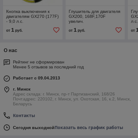
Кнопка выключения к
Глушитель для двигателя
Глу
двигателям GX270 (177F)
GX200, 168F,170F
GX2
- 9,0 л.с.
увелич.
л.с.
1
1
от
руб.
от
руб.
от
О нас
Рейтинг не сформирован
Менее 5 отзывов за последний год
Работает с 09.04.2013
г. Минск
Адрес склада: г. Минск, пр-т Партизанский, 168/26
Почт.адрес: 220102, г. Минск, ул. Охотская, 16, к.2, Минск,
Беларусь
Контакты
Показать весь график работы
Сегодня выходной