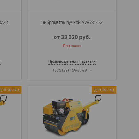
0/22
Виброкаток ручной VVV701/22
от 33 020
руб.
Под заказ
я
Производитель и гарантия
+375 (29) 159-60-99
для юр.лиц
для юр.лиц