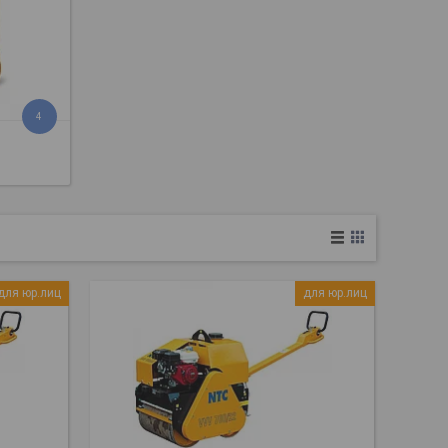
4
для юр.лиц
для юр.лиц