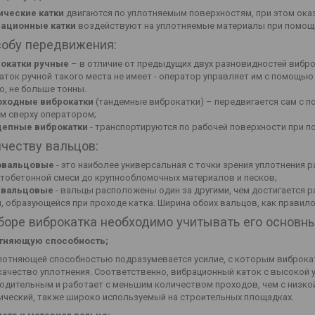
ические катки
двигаются по уплотняемым поверхностям, при этом оказ
ационные катки
воздействуют на уплотняемые материалы при помощи
собу передвижения:
окатки ручные
– в отличие от предыдущих двух разновидностей вибр
аток ручной такого места не имеет - оператор управляет им с помощью 
о, не больше тонны.
ходные виброкатки
(тандемные виброкатки) – передвигается сам с п
м сверху оператором;
епные виброкатки
- транспортируются по рабочей поверхности при 
честву вальцов:
овальцовые
- это наиболее универсальная с точки зрения уплотнения р
тобетонной смеси до крупнообломочных материалов и песков;
хвальцовые
- вальцы расположены один за другими, чем достигается 
, образующейся при проходе катка. Ширина обоих вальцов, как правило
боре виброкатка необходимо учитывать его основн
тняющую способность;
лотняющей способностью подразумевается усилие, с которым виброкат
качество уплотнения. Соответственно, вибрационный каток с высокой
одительным и работает с меньшим количеством проходов, чем с низкой.
ический, также широко используемый на строительных площадках.