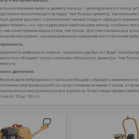
етр и материал вальца;
большое значение имеет и диаметр вальца – цилиндрического катка, ус
едственно выполняющего укладку. Чем больше диаметр, тем меньшее с
боре данной дорожно-строительной техники следует обращать внимание 
димо помнить, что она подвержена наибольшему износу, особенно при
у чем качественнее марка стали, тем лучше. Для очистки вальца в про
нический инструмент, рекомендованный компанией-изготовителем вибр
вренность;
евренности виброкатка зависит, насколько удобно его будет эксплуати
енностью обладают катки с вальцем небольшого диаметра. Чем больше 
енность.
ость двигателя;
боре модели вибрационного катка необходимо обращать внимание и на
еспечения непрерывной работы на протяжении не менее 5 часов, а так
венном износе внутренних узлов и агрегатов. В настоящее время наиб
ью от 70 до 130 л.с.