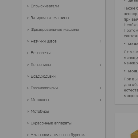
диам
Опрыскиватели
Также 
непоср
Затирочные машины
при вы
Необхо
Фрезеровальные машины
Поэтом
сантех
Резчики швов
мане
От ман
Бензорезы
маневр
маневр
Бензопилы
мощн
Воздуходувки
При вы
для об
Газонокосилки
естест
мощност
Мотокосы
Мотобуры
Окрасочные аппараты
Установки алмазного бурения