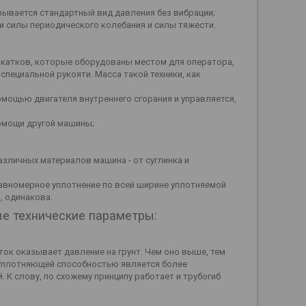
ывается стандартный вид давления без вибрации;
 силы периодического колебания и силы тяжести.
окатков, которые оборудованы местом для оператора,
специальной рукояти. Масса такой техники, как
омощью двигателя внутреннего сгорания и управляется,
помощи другой машины;
азличных материалов машина - от суглинка и
равномерное уплотнение по всей ширине уплотняемой
, одинакова.
ые технические параметры:
ок оказывает давление на грунт. Чем оно выше, тем
 уплотняющей способностью является более
 К слову, по схожему принципу работает и трубогиб