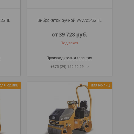
/22HE
Виброкаток ручной VVV701/22HE
от 39 728
руб.
Под заказ
я
Производитель и гарантия
+375 (29) 159-60-99
для юр.лиц
для юр.лиц