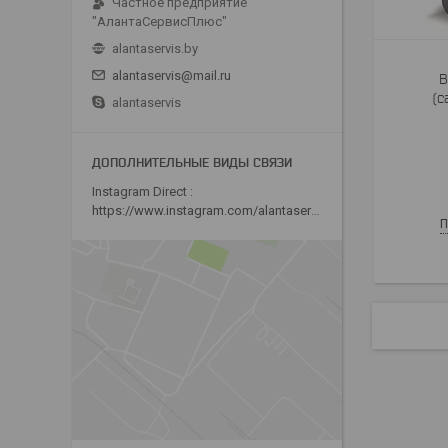
Частное предприятие
"АлантаСервисПлюс"
alantaservis.by
alantaservis@mail.ru
В
(с
alantaservis
Instagram Direct
https://www.instagram.com/alantaservis/
П