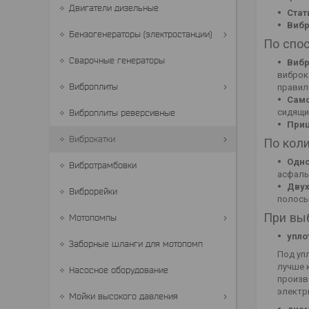
Двигатели дизельные
Стат
Вибр
Бензогенераторы (электростанции)
По спо
Сварочные генераторы
Вибр
виброк
Виброплиты
правил
Само
сидящи
Виброплиты реверсивные
Приц
Виброкатки
По коли
Одн
Вибротрамбовки
асфаль
Дву
Виброрейки
полосы
При вы
Мотопомпы
упло
Заборные шланги для мотопомп
Под уп
лучше 
Насосное оборудование
произв
электр
Мойки высокого давления