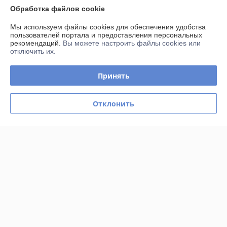
Обработка файлов cookie
Контакты
Мы используем файлы cookies для обеспечения удобства
пользователей портала и предоставления персональных
рекомендаций.
Вы можете настроить файлы cookies или
Доставка и оплата
отключить их.
График работы
Принять
Полная версия сайта
Отклонить
Политика обработки cookies
Сайт создан на платформе Deal.by
Информация для покупателя
Юридическое лицо:
Частное предприятие «АлантаСервисПлюс»