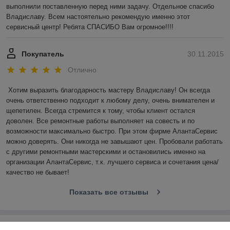
выполнили поставленную перед ними задачу. Отдельное спасибо 
Владиславу. Всем настоятельно рекомендую именно этот 
сервисный центр! Ребята СПАСИБО Вам огромное!!!!
Покупатель
30.11.2015
Отлично
Хотим выразить благодарность мастеру Владиславу! Он всегда 
очень ответственно подходит к любому делу, очень внимателен и 
щепетилен. Всегда стремится к тому, чтобы клиент остался 
доволен. Все ремонтные работы выполняет на совесть и по 
возможности максимально быстро. При этом фирме АлантаСервис 
можно доверять. Они никогда не завышают цен. Пробовали работать 
с другими ремонтными мастерскими и остановились именно на 
организации АлантаСервис, т.к. лучшего сервиса и сочетания цена/
качество не бывает!
Показать все отзывы
О нас