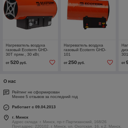
Нагреватель воздуха
Нагреватель воздуха
Наг
газовый Ecoterm GHD-
газовый Ecoterm GHD-
ди
30T прям., 30 кВт,
101
301
термостат, переносной
куб
520
250
от
руб.
от
руб.
от
(30кВт, 650 м3/ч)
О нас
Рейтинг не сформирован
Менее 5 отзывов за последний год
Работает с 09.04.2013
г. Минск
Адрес склада: г. Минск, пр-т Партизанский, 168/26
Почт.адрес: 220102, г. Минск, ул. Охотская, 16, к.2, Минск,