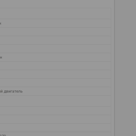
н
ин
й двигатель