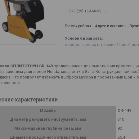
+375 (29) 159-60-99
График работы
Адрес и контакты
Прои
возврат товара в течение 14 дней
по 
ровли СПЛИТСТОУН CR-149
предназначена для выполнения кровельных 
бензиновым двигателем Honda, мощностью 8 л.с. Конструкционной осо
диска, что позволяет избежать выброса мусора в прорезанный шов и 
тельность.
еские характеристики
Модель
CR-149
Диаметр режущего инструмента, мм
310
Максимальная глубина реза, мм
90
Диаметр посадочного отверстия, мм
25.4