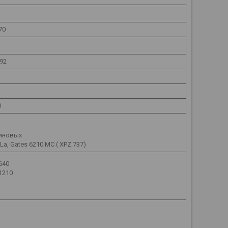
70
92
0
линовых
 La, Gates 6210 MC ( XPZ 737)
 640
 1210