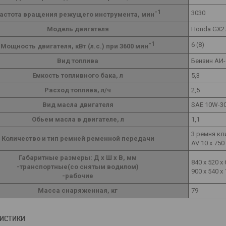
-1
3030
астота вращения режущего инструмента, мин
Модель двигателя
Honda GX2
-1
6 (8)
Мощность двигателя, кВт (л.с.) при 3600 мин
Вид топлива
Бензин АИ-
Емкость топливного бака, л
5,3
Расход топлива, л/ч
2,5
Вид масла двигателя
SAE 10W-3
Обьем масла в двигателе, л
1,1
3 ремня к
Количество и тип ремней ременной передачи
AV 10 х 750
Габаритные размеры: Д x Ш x В, мм
840 x 520 x
-транспортные(со снятым водилом)
900 x 540 x
-рабочие
Масса снаряженная, кг
79
РИСТИКИ