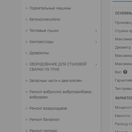
Подметальные машины
ОСНОВН
Бетоносмесители
Произво
Тепловые пушки
Страна п
Максима
Компрессоры
Диаметр 
Дровоколы
Максима
Максимал
ОБОРУДОВАНИЕ ДЛЯ СТЫКОВОЙ
СВАРКИ ПЭ ТРУБ
Вес
Гарантий
Запасные части к двигателям
Тип прив
Ремонт виброплит, вибротрамбовок,
виброреек
ХАРАКТЕ
Мощност
Ремонт воздуходувов
Емкость 
Ремонт бензопил
Расход т
Ремонт мотокос