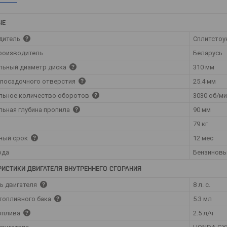
ЫЕ
дитель
Сплитстоу
роизводитель
Беларусь
льный диаметр диска
310 мм
посадочного отверстия
25.4 мм
льное количество оборотов
3030 об/м
ьная глубина пропила
90 мм
79 кг
ный срок
12 мес
ода
Бензиновы
РИСТИКИ ДВИГАТЕЛЯ ВНУТРЕННЕГО СГОРАНИЯ
ь двигателя
8 л. с.
топливного бака
5.3 мл
оплива
2.5 л/ч