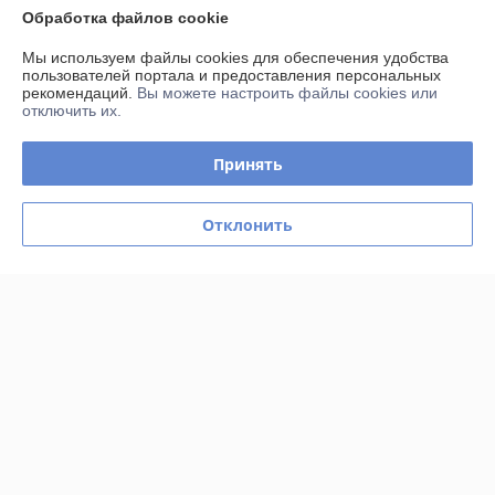
Обработка файлов cookie
Контакты
Мы используем файлы cookies для обеспечения удобства
пользователей портала и предоставления персональных
рекомендаций.
Вы можете настроить файлы cookies или
Доставка и оплата
отключить их.
График работы
Принять
Полная версия сайта
Отклонить
Политика обработки cookies
Сайт создан на платформе Deal.by
Информация для покупателя
Юридическое лицо:
Частное предприятие «АлантаСервисПлюс»