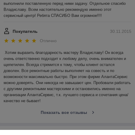
выполнили поставленную перед ними задачу. Отдельное спасибо 
Владиславу. Всем настоятельно рекомендую именно этот 
сервисный центр! Ребята СПАСИБО Вам огромное!!!!
Покупатель
30.11.2015
Отлично
Хотим выразить благодарность мастеру Владиславу! Он всегда 
очень ответственно подходит к любому делу, очень внимателен и 
щепетилен. Всегда стремится к тому, чтобы клиент остался 
доволен. Все ремонтные работы выполняет на совесть и по 
возможности максимально быстро. При этом фирме АлантаСервис 
можно доверять. Они никогда не завышают цен. Пробовали работать 
с другими ремонтными мастерскими и остановились именно на 
организации АлантаСервис, т.к. лучшего сервиса и сочетания цена/
качество не бывает!
Показать все отзывы
О нас