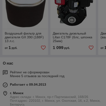
Воздушный фильтр для
Двигатель дизельный
Дви
двигателя GХ 390 (188F)
Lifan C178F (6лс, шпонка
(ва
13 л.с.
25мм)
1
1 099
от
руб.
руб.
от
О нас
Рейтинг не сформирован
Менее 5 отзывов за последний год
Работает с 09.04.2013
г. Минск
Адрес склада: г. Минск, пр-т Партизанский, 168/26
Почт.адрес: 220102, г. Минск, ул. Охотская, 16, к.2, Минск,
Беларусь