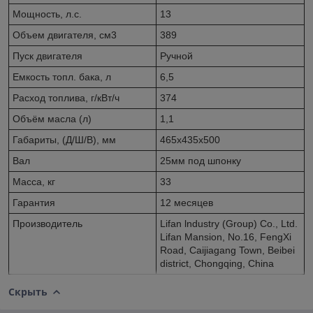
Мощность, л.с.
13
Объем двигателя, см3
389
Пуск двигателя
Ручной
Емкость топл. бака, л
6,5
Расход топлива, г/кВт/ч
374
Объём масла (л)
1,1
Габариты, (Д/Ш/В), мм
465х435х500
Вал
25мм под шпонку
Масса, кг
33
Гарантия
12 месяцев
Производитель
Lifan lndustry (Group) Co., Ltd.
Lifan Mansion, No.16, FengXi
Road, Caijiagang Town, Beibei
district, Chongqing, China
Скрыть