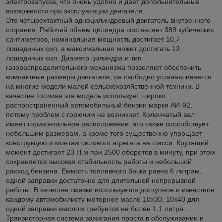
электрозапуска, что очень удобно и дает допольнительные
возможности при эксплуатации двигателя.
Это четырехтактный одноцилиндровый двигатель внутреннего
сгорания. Рабочий объем цилиндра составляет 389 кубических
сантиметров, номинальная мощность достигает 10,7
лошадиных сил, а максимальная может достигать 13
лошадиных сил. Диаметр цилиндра и тип
газораспределительного механизма позволяют обеспечить
компактные размеры двигателя, он свободно устанавливается
на многие модели малой сельскохозяйственной техники. В
качестве топлива эта модель использует широко
распространенный автомобильный бензин марки АИ-92,
потому проблем с горючим не возникнет. Коленчатый вал
имеет горизонтальное расположение, это также способствует
небольшим размерам, а кроме того существенно упрощает
конструкцию и монтаж силового агрегата на шасси. Крутящий
момент достигает 23 Н.м при 2500 оборотов в минуту, при этом
сохраняется высокая стабильность работы и небольшой
расход бензина. Емкость топливного бачка равна 6 литрам,
одной заправки достаточно для длительной непрерывной
работы. В качестве смазки используется доступное и известное
каждому автомобилисту моторное масло 10х30, 10х40 для
одной заправки маслом требуется не более 1,1 литра.
Транзисторная система зажигания проста в обслуживании и