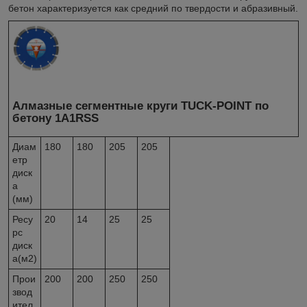
бетон характеризуется как средний по твердости и абразивный.
Алмазные сегментные круги TUCK-POINT по
бетону 1A1RSS
Диам
180
180
205
205
етр
диск
а
(мм)
Ресу
20
14
25
25
рс
диск
а(м2)
Прои
200
200
250
250
звод
ител