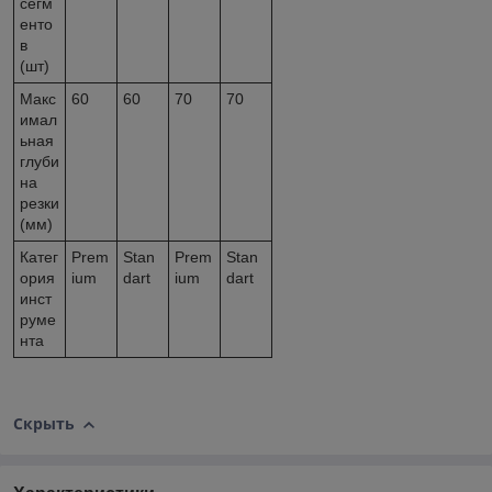
сегм
енто
в
(шт)
Макс
60
60
70
70
имал
ьная
глуби
на
резки
(мм)
Катег
Prem
Stan
Prem
Stan
ория
ium
dart
ium
dart
инст
руме
нта
Скрыть