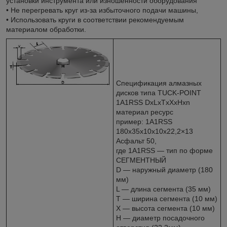
установки инструмента или изношенности оборудования
• Не перегревать круг из-за избыточного подачи машины,
• Использовать круги в соответствии рекомендуемым
материалом обработки.
Спецификация алмазных
дисков типа TUCK-POINT
1A1RSS DxLxTxXxHxn
материал ресурс
пример: 1A1RSS
180x35x10x10x22,2×13
Асфальт 50,
где 1A1RSS — тип по форме
СЕГМЕНТНЫЙ
D — наружный диаметр (180
мм)
L — длина сегмента (35 мм)
T — ширина сегмента (10 мм)
X — высота сегмента (10 мм)
H — диаметр посадочного