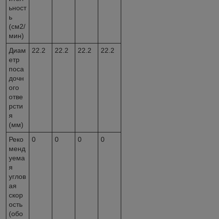
ьност
ь
(см2/
мин)
Диам
22.2
22.2
22.2
22.2
етр
поса
дочн
ого
отве
рсти
я
(мм)
Реко
0
0
0
0
менд
уема
я
углов
ая
скор
ость
(обо