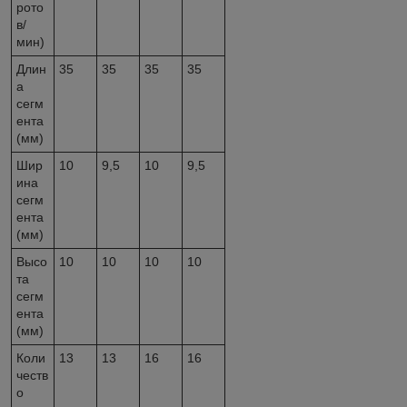
рото
в/
мин)
Длин
35
35
35
35
а
сегм
ента
(мм)
Шир
10
9,5
10
9,5
ина
сегм
ента
(мм)
Высо
10
10
10
10
та
сегм
ента
(мм)
Коли
13
13
16
16
честв
о