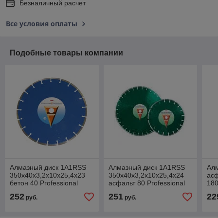
Безналичный расчет
Все условия оплаты
Подобные товары компании
Алмазный диск 1A1RSS
Алмазный диск 1A1RSS
Алм
350х40х3,2х10х25,4х23
350х40х3,2х10х25,4х24
ас
бетон 40 Professional
асфальт 80 Professional
180
Сплитстоун
Сплитстоун
2х1
252
251
22
руб.
руб.
PO