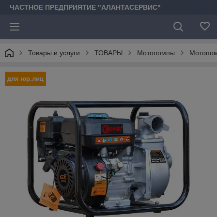
ЧАСТНОЕ ПРЕДПРИЯТИЕ "АЛАНТАСЕРВИС"
Товары и услуги
ТОВАРЫ
Мотопомпы
Мотопом
для юр.лиц