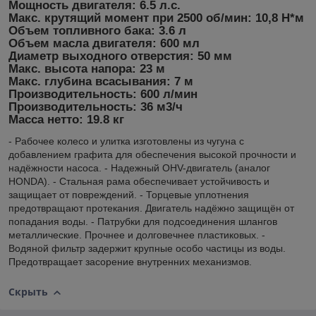
Мощность двигателя:
6.5 л.с.
Макс. крутящий момент при 2500 об/мин:
10,8 Н*м
Объем топливного бака:
3.6 л
Объем масла двигателя:
600 мл
Диаметр выходного отверстия:
50 мм
Макс. высота напора:
23 м
Макс. глубина всасывания:
7 м
Производительность:
600 л/мин
Производительность:
36 м3/ч
Масса нетто:
19.8 кг
- Рабочее колесо и улитка изготовлены из чугуна с
добавлением графита для обеспечения высокой прочности и
надёжности насоса. - Надежный OHV-двигатель (аналог
HONDA). - Стальная рама обеспечивает устойчивость и
защищает от повреждений. - Торцевые уплотнения
предотвращают протекания. Двигатель надёжно защищён от
попадания воды. - Патрубки для подсоединения шлангов
металлические. Прочнее и долговечнее пластиковых. -
Водяной фильтр задержит крупные особо частицы из воды.
Предотвращает засорение внутренних механизмов.
Скрыть