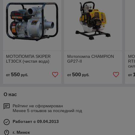
МОТОПОМПА SKIPER
Мотопомпа CHAMPION
МО
LT30CX (чистая вода)
GP27-II
RT
сил
во
550
500
от
руб.
от
руб.
от
О нас
Рейтинг не сформирован
Менее 5 отзывов за последний год
Работает с 09.04.2013
г. Минск