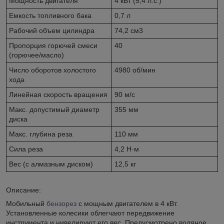
Мощность двигателя
4 кВт (5,4 л.с.)
Емкость топливного бака
0,7 л
Рабочий объем цилиндра
74,2 см3
Пропорция горючей смеси
40
(горючее/масло)
Число оборотов холостого
4980 об/мин
хода
Линейная скорость вращения
90 м/с
Макс. допустимый диаметр
355 мм
диска
Макс. глубина реза
110 мм
Сила реза
4,2 Н·м
Вес (с алмазным диском)
12,5 кг
Описание:
Мобильный
бензорез
с мощным двигателем в 4 кВт.
Установленные колесики облегчают передвижение
инструмента и нивелируют его вес. Предусмотрено водяное