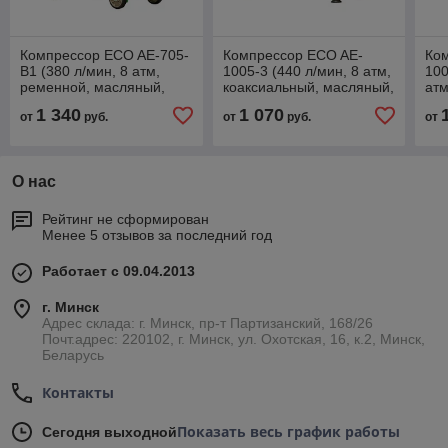
Компрессор ECO AE-705-
Компрессор ECO AE-
Ко
B1 (380 л/мин, 8 атм,
1005-3 (440 л/мин, 8 атм,
100
ременной, масляный,
коаксиальный, масляный,
атм
ресив. 70 л, 220 В, 2.20
ресив. 100 л, 220 В, 2.20
ма
1 340
1 070
от
руб.
от
руб.
от
кВт)
кВт)
рес
кВт
О нас
Рейтинг не сформирован
Менее 5 отзывов за последний год
Работает с 09.04.2013
г. Минск
Адрес склада: г. Минск, пр-т Партизанский, 168/26
Почт.адрес: 220102, г. Минск, ул. Охотская, 16, к.2, Минск,
Беларусь
Контакты
Показать весь график работы
Сегодня выходной