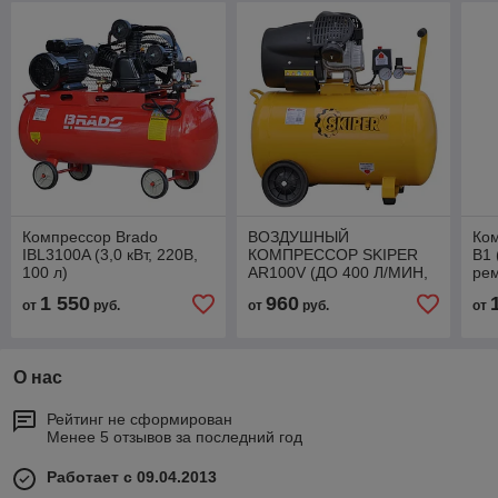
Компрессор Brado
ВОЗДУШНЫЙ
Ко
IBL3100A (3,0 кВт, 220В,
КОМПРЕССОР SKIPER
B1 
100 л)
AR100V (ДО 400 Л/МИН,
ре
8 АТМ, 100 Л, 220 В, 2.2
рес
1 550
960
от
руб.
от
руб.
от
КВТ)
кВт
О нас
Рейтинг не сформирован
Менее 5 отзывов за последний год
Работает с 09.04.2013