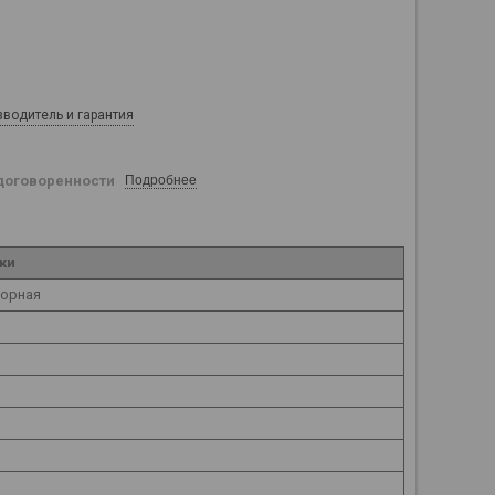
зводитель и гарантия
договоренности
Подробнее
ки
порная