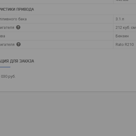
РИСТИКИ ПРИВОДА
пливного бака
3.1 л
игателя
212 куб. см
ива
Бензин
вигателя
Rato R210
ЦИЯ ДЛЯ ЗАКАЗА
 030
руб.