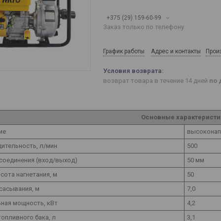
+375 (29) 159-60-99
Заказ только по телефону
График работы
Адрес и контакты
Прои
возврат товара в течение 14 дней
по 
Основные характеристи
ие
высокона
ительность, л/мин
500
соединения (вход/выход)
50 мм
сота нагнетания, м
50
сасывания, м
7,0
ная мощность, кВт
4,2
опливного бака, л
3,1