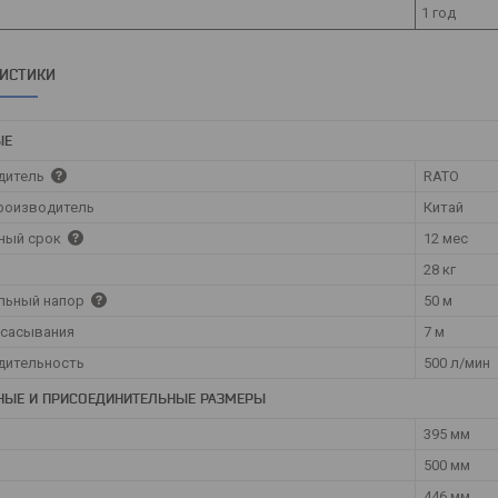
1 год
РИСТИКИ
ЫЕ
дитель
RATO
роизводитель
Китай
ный срок
12 мес
28 кг
льный напор
50 м
всасывания
7 м
дительность
500 л/мин
НЫЕ И ПРИСОЕДИНИТЕЛЬНЫЕ РАЗМЕРЫ
395 мм
500 мм
446 мм