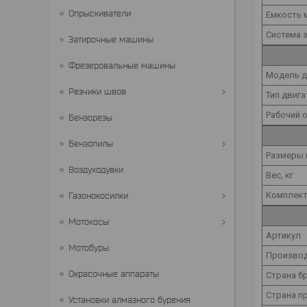
Опрыскиватели
Емкость 
Система 
Затирочные машины
Фрезеровальные машины
Модель д
Резчики швов
Тип двига
Рабочий о
Бензорезы
Бензопилы
Размеры 
Воздуходувки
Вес, кг
Комплект
Газонокосилки
Мотокосы
Артикул
Мотобуры
Произво
Окрасочные аппараты
Страна б
Страна п
Установки алмазного бурения