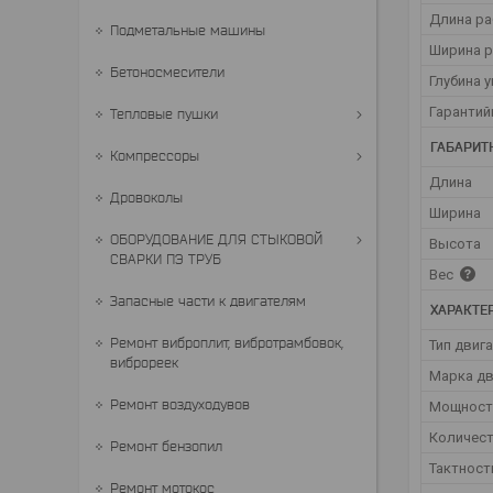
Длина ра
Подметальные машины
Ширина р
Бетоносмесители
Глубина 
Гарантий
Тепловые пушки
ГАБАРИТ
Компрессоры
Длина
Дровоколы
Ширина
ОБОРУДОВАНИЕ ДЛЯ СТЫКОВОЙ
Высота
СВАРКИ ПЭ ТРУБ
Вес
Запасные части к двигателям
ХАРАКТЕ
Ремонт виброплит, вибротрамбовок,
Тип двиг
виброреек
Марка д
Ремонт воздуходувов
Мощност
Количес
Ремонт бензопил
Тактност
Ремонт мотокос