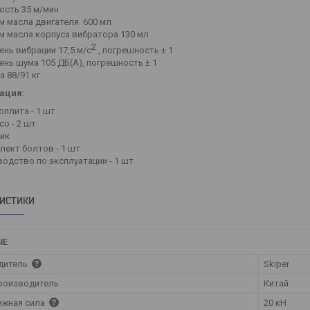
ость 35 м/мин
м масла двигателя 600 мл
м масла корпуса вибратора 130 мл
2
ень вибрации 17,5 м/с
, погрешность ± 1
ень шума 105 ДБ(А), погрешность ± 1
а 88/91 кг
ация:
оплита - 1 шт
со - 2 шт
ик
лект болтов - 1 шт
водство по эксплуатации - 1 шт
РИСТИКИ
ЫЕ
дитель
Skiper
роизводитель
Китай
ежная сила
20 кН