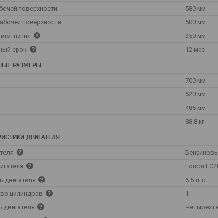
бочей поверхности
580 мм
абочей поверхности
500 мм
уплотнения
350 мм
ный срок
12 мес
НЫЕ РАЗМЕРЫ
700 мм
520 мм
485 мм
88.8 кг
РИСТИКИ ДВИГАТЕЛЯ
ателя
Бензинов
вигателя
Loncin LC2
ь двигателя
6.5 л. с.
тво цилиндров
1
ь двигателя
Четырёхт