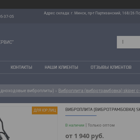
Адрес склада: г. Минск, пр-т Партизанский, 168/26 Поч
05-37-05
ЕРВИС"
КОНТАКТЫ
НАШИ КЛИЕНТЫ
ОТЗЫВЫ КЛИЕНТОВ
(одноходовые виброплиты)
Виброплита (вибротрамбовка) skiper с-1
ВИБРОПЛИТА (ВИБРОТРАМБОВКА) SKI
ДЛЯ ЮР.ЛИЦ
В наличии
Только оптом
от
1 940
руб.