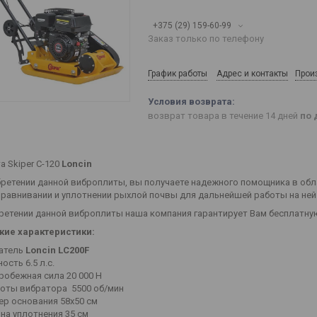
+375 (29) 159-60-99
Заказ только по телефону
График работы
Адрес и контакты
Прои
возврат товара в течение 14 дней
по 
а Skiper С-120
Loncin
ретении данной виброплиты, вы получаете надежного помощника в обл
ыравнивании и уплотнении рыхлой почвы для дальнейшей работы на ней
ретении данной виброплиты наша компания гарантирует Вам бесплатную
кие характеристики:
атель
Loncin LC200F
ость 6.5 л.с.
робежная сила 20 000 Н
оты вибратора 5500 об/мин
ер основания 58x50 см
ина уплотнения 35 см