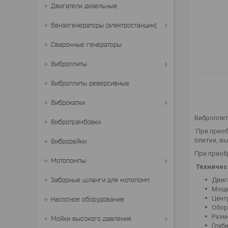
Двигатели дизельные
Бензогенераторы (электростанции)
Сварочные генераторы
Виброплиты
Виброплиты реверсивные
Виброкатки
Виброплит
Вибротрамбовки
При приоб
плитки, в
Виброрейки
При приоб
Мотопомпы
Техничес
Заборные шланги для мотопомп
Двиг
Мощн
Цент
Насосное оборудование
Обор
Разм
Мойки высокого давления
Глуб