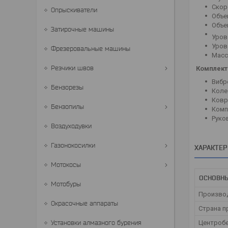
Скор
Опрыскиватели
Объе
Объе
Затирочные машины
Уров
Уров
Фрезеровальные машины
Масс
Резчики швов
Комплект
Вибр
Бензорезы
Коле
Ковр
Бензопилы
Комп
Руко
Воздуходувки
Газонокосилки
ХАРАКТЕ
Мотокосы
ОСНОВН
Мотобуры
Произво
Окрасочные аппараты
Страна п
Установки алмазного бурения
Центроб