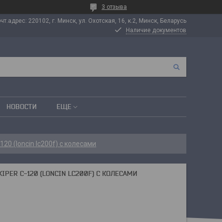
3 отзыва
т.адрес: 220102, г. Минск, ул. Охотская, 16, к.2, Минск, Беларусь
Наличие документов
НОВОСТИ
ЕЩЕ
20 (loncin lc200f) с колесами
PER С-120 (LONCIN LC200F) С КОЛЕСАМИ