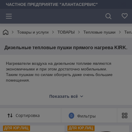
ЧАСТНОЕ ПРЕДПРИЯТИЕ "АЛАНТАСЕРВИС"
Товары и услуги
ТОВАРЫ
Тепловые пушки
Теп
Дизельные тепловые пушки прямого нагрева KIRK.
Нагреватели воздуха на дизельном топливе являются
экономичными и при этом достаточно мобильными.
Таким пушкам по силам обогреть даже очень большие
помещения.
При прямом нагреве поток воздуха имеет примеси продуктов
Показать всё
сгорания, поэтому пушки данного вида предназначены для
обогрева и просушки воздуха, стен и поверхностей на
открытых площадках и в хорошо проветриваемых
помещениях. Дизельные пушки прямого нагрева пользуются
Сортировка
0
Фильтры
большой популярностью при проведении строительных и
ремонтоотделочных работ, сушке штукатурки и шпатлевки, а
ДЛЯ ЮР.ЛИЦ
ДЛЯ ЮР.ЛИЦ
также для поддержания комфортной температуры в