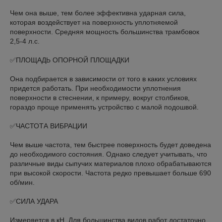
⠀
Чем она выше, тем более эффективна ударная сила,
которая воздействует на поверхность уплотняемой
поверхности. Средняя мощность большинства трамбовок
2,5-4 л.с.⠀
⠀
✅ПЛОЩАДЬ ОПОРНОЙ ПЛОЩАДКИ⠀
⠀
Она подбирается в зависимости от того в каких условиях
придется работать. При необходимости уплотнения
поверхности в стеснении, к примеру, вокруг столбиков,
гораздо проще применять устройство с малой подошвой.⠀
⠀
✅ЧАСТОТА ВИБРАЦИИ ⠀
⠀
Чем выше частота, тем быстрее поверхность будет доведена
до необходимого состояния. Однако следует учитывать, что
различные виды сыпучих материалов плохо обрабатываются
при высокой скорости. Частота редко превышает больше 690
об/мин.⠀
⠀
✅СИЛА УДАРА⠀
⠀
Измеряется в кН. Для большинства видов работ достаточно