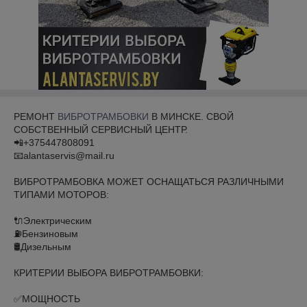
РЕМОНТ
ВИБРОТРАМБОВКИ
В МИНСКЕ. СВОЙ
СОБСТВЕННЫЙ СЕРВИСНЫЙ ЦЕНТР.⠀
📲+375447808091⠀⠀⠀⠀⠀⠀⠀⠀
📧alantaservis@mail.ru⠀⠀⠀⠀⠀⠀⠀⠀
ВИБРОТРАМБОВКА МОЖЕТ ОСНАЩАТЬСЯ РАЗЛИЧНЫМИ
ТИПАМИ МОТОРОВ:⠀
⠀
🔌Электрическим⠀
⛽Бензиновым⠀
🛢Дизельным⠀
⠀
КРИТЕРИИ ВЫБОРА ВИБРОТРАМБОВКИ:⠀
⠀
✅МОЩНОСТЬ⠀