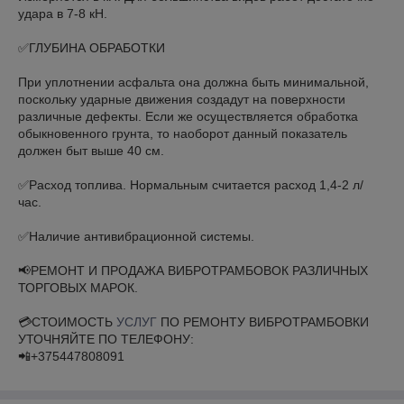
удара в 7-8 кН.⠀
⠀
✅ГЛУБИНА ОБРАБОТКИ⠀
⠀
При уплотнении асфальта она должна быть минимальной,
поскольку ударные движения создадут на поверхности
различные дефекты. Если же осуществляется обработка
обыкновенного грунта, то наоборот данный показатель
должен быт выше 40 см.⠀
⠀
✅Расход топлива. Нормальным считается расход 1,4-2 л/
час.⠀
⠀
✅Наличие антивибрационной системы.⠀
⠀
📢РЕМОНТ И ПРОДАЖА ВИБРОТРАМБОВОК РАЗЛИЧНЫХ
ТОРГОВЫХ МАРОК.⠀
⠀
💳СТОИМОСТЬ
УСЛУГ
ПО РЕМОНТУ ВИБРОТРАМБОВКИ
УТОЧНЯЙТЕ ПО ТЕЛЕФОНУ:⠀⠀⠀
📲+375447808091⠀⠀