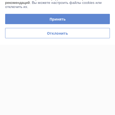
рекомендаций.
Вы можете настроить файлы cookies или
отключить их.
Показать все отзывы
Принять
О нас
Отклонить
Контакты
Доставка и оплата
График работы
Полная версия сайта
Политика обработки cookies
Сайт создан на платформе Deal.by